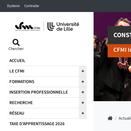
Accéder au menu principal
Accéder à la recherche
Accéder au pied de page
Dyslexie
Contraste
CONST
CFMI I
Chercher
ACCUEIL
LE CFMI
FORMATIONS
INSERTION PROFESSIONNELLE
RECHERCHE
RÉSEAU
Accueil
/
Actual
TAXE D'APPRENTISSAGE 2026