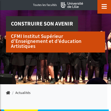
Accéder au menu principal
Accéder à la recherche
Accéder au pied de page
ermer menu
O
Toutes les facultés
CONSTRUIRE SON AVENIR
CFMI Institut Supérieur
d’Enseignement et d’éducation
Artistiques
Accueil
/
Actualités