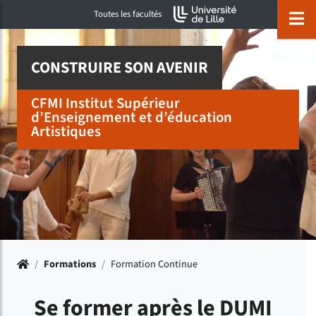
Accéder au menu principal
Accéder à la recherche
Accéder au pied de page
ermer menu
O
Toutes les facultés
CONSTRUIRE SON AVENIR
CFMI Institut Supérieur
d’Enseignement et d’éducation
Artistiques
Accueil
/
Formations
/
Formation Continue
Se former après le DUMI