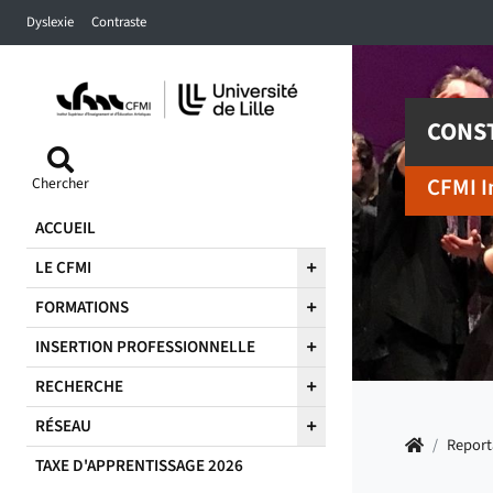
Accéder au menu principal
Accéder à la recherche
Accéder au pied de page
Dyslexie
Contraste
CONST
CFMI I
Chercher
ACCUEIL
LE CFMI
FORMATIONS
INSERTION PROFESSIONNELLE
RECHERCHE
RÉSEAU
Accueil
/
Report
TAXE D'APPRENTISSAGE 2026