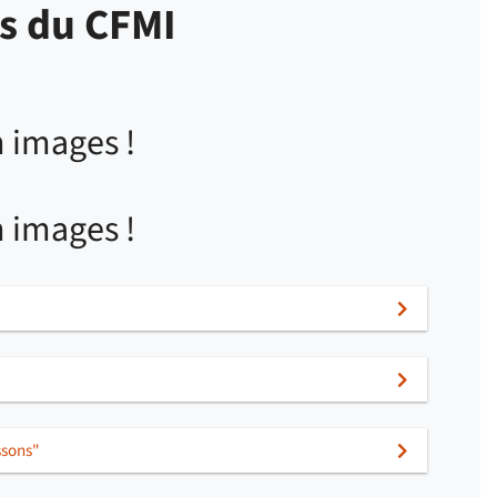
s du CFMI
 images !
 images !
ssons"