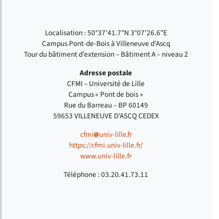
Localisation : 50°37'41.7"N 3°07'26.6"E
Campus Pont-de-Bois à Villeneuve d’Ascq
Tour du bâtiment d’extension – Bâtiment A – niveau 2
Adresse postale
CFMI – Université de Lille
Campus « Pont de bois »
Rue du Barreau – BP 60149
59653 VILLENEUVE D’ASCQ CEDEX
cfmi
univ-lille
fr
https://cfmi.univ-lille.fr/
www.univ-lille.fr
Téléphone : 03.20.41.73.11