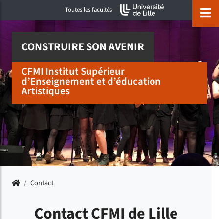
Accéder au menu principal
Accéder à la recherche
Accéder au pied de page
ermer menu
O
Toutes les facultés
CONSTRUIRE SON AVENIR
CFMI Institut Supérieur
d’Enseignement et d’éducation
Artistiques
Accueil
/
Contact
Contact CFMI de Lille