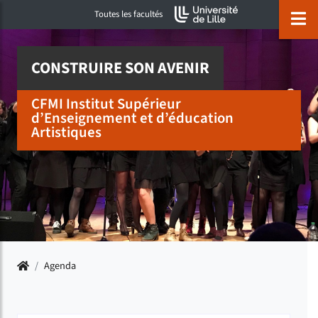
Accéder au menu principal
Accéder à la recherche
Accéder au pied de page
ermer menu
O
Toutes les facultés
CONSTRUIRE SON AVENIR
CFMI Institut Supérieur
d’Enseignement et d’éducation
Artistiques
Accueil
/
Agenda