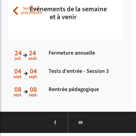
Événements de la semaine
Semaine
précédente
( Du 2026-08-03 au 09-08-2026
et à venir
Catégorie de l'agenda
24
24
Fermeture annuelle
Du
au
(juil.)
(août)
juil.
août
04
04
Tests d'entrée - Session 3
Du
au
(sept.)
(sept.)
sept.
sept.
08
08
Rentrée pédagogique
Du
au
(sept.)
(sept.)
sept.
sept.