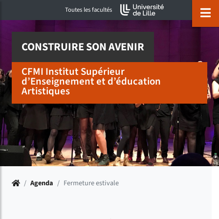
Accéder au menu principal
Accéder à la recherche
Accéder au pied de page
ermer menu
O
Toutes les facultés
CONSTRUIRE SON AVENIR
CFMI Institut Supérieur
d’Enseignement et d’éducation
Artistiques
Accueil
/
Agenda
/
Fermeture estivale